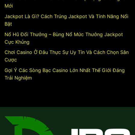
Mới
Jackpot Là Gì? Cách Trúng Jackpot Và Tính Năng Nổi
Bật
Nổ Hũ Đổi Thưởng – Bùng Nổ Mức Thưởng Jackpot
Cực Khủng
Chơi Casino Ở Đâu Thực Sự Uy Tín Và Cách Chọn Sân
Cược
Gợi Ý Các Sòng Bạc Casino Lớn Nhất Thế Giới Đáng
Trải Nghiệm