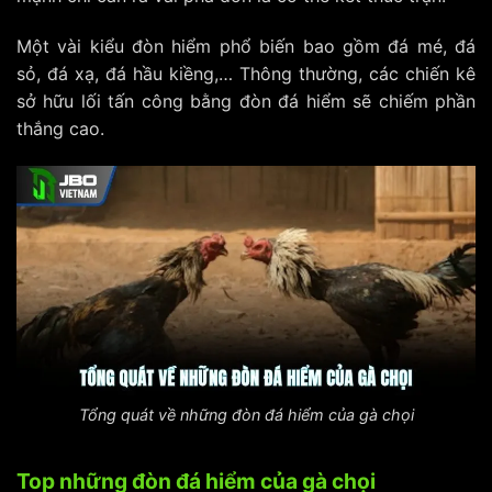
Một vài kiểu đòn hiểm phổ biến bao gồm đá mé, đá
sỏ, đá xạ, đá hầu kiềng,… Thông thường, các chiến kê
sở hữu lối tấn công bằng đòn đá hiểm sẽ chiếm phần
thắng cao.
Tổng quát về những đòn đá hiểm của gà chọi
Top những đòn đá hiểm của gà chọi