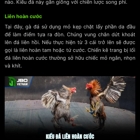
nào. Kiểu đá này gần giống với chiến lược song phi.
Liên hoàn cước
Tại đây, gà đá sử dụng mỏ kẹp chặt lấy phần da đầu
để làm điểm tựa ra đòn. Chúng vung chân dứt khoát
lên đá liên hồi. Nếu thực hiện từ 3 cái trở lên sẽ được
gọi là liên hoàn tam hoặc tứ cước. Chiến kê trang bị lối
đá liên hoàn cước thường sở hữu chiếc mỏ ngắn, nhọn
và khít.