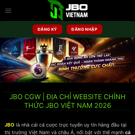
Bỏ
qua
nội
dung
ĐĂNG KÝ
ĐĂNG NHẬP
JBO CGW | ĐỊA CHỈ WEBSITE CHÍNH
THỨC JBO VIỆT NAM 2026
JBO
là nhà cái cá cược trực tuyến uy tín hàng đầu tại
thị trường Việt Nam và châu Á, nổi bật với thế mạnh
cá