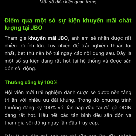
Một số điều kiện quan trọng
Điểm qua một số sự kiện khuyến mãi chất
lượng tại JBO
Tham gia
khuyến mãi JBO
, anh em sẽ nhận được rất
nhiều lợi ích lớn. Tuy nhiên để trải nghiệm thuận lợi
nhất, bet thủ nên bỏ túi ngay các nội dung sau. Đây là
một số sự kiện đang rất hot tại hệ thống và được săn
đón sôi động.
Thưởng đăng ký 100%
Hội viên mới trải nghiệm đánh cược sẽ được nền tảng
tri ân với nhiều ưu đãi khủng. Trong đó chương trình
thưởng đăng ký 100% với lần nạp đầu tại đá gà ODIN
đang rất hot. Hầu hết các tân binh đều săn đón và
tham gia sôi động ngay lần đầu truy cập.