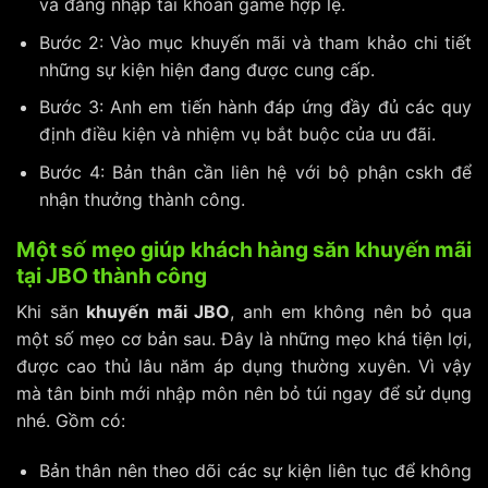
và đăng nhập tài khoản game hợp lệ.
Bước 2: Vào mục khuyến mãi và tham khảo chi tiết
những sự kiện hiện đang được cung cấp.
Bước 3: Anh em tiến hành đáp ứng đầy đủ các quy
định điều kiện và nhiệm vụ bắt buộc của ưu đãi.
Bước 4: Bản thân cần liên hệ với bộ phận cskh để
nhận thưởng thành công.
Một số mẹo giúp khách hàng săn khuyến mãi
tại JBO thành công
Khi săn
khuyến mãi JBO
, anh em không nên bỏ qua
một số mẹo cơ bản sau. Đây là những mẹo khá tiện lợi,
được cao thủ lâu năm áp dụng thường xuyên. Vì vậy
mà tân binh mới nhập môn nên bỏ túi ngay để sử dụng
nhé. Gồm có:
Bản thân nên theo dõi các sự kiện liên tục để không