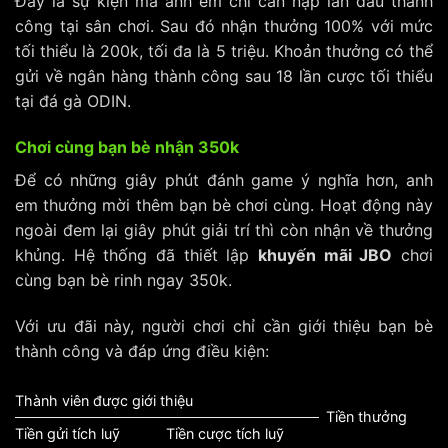
Đây là sự kiện mà anh em chỉ cần nạp lần đầu thành
công tại sân chơi. Sau đó nhận thưởng 100% với mức
tối thiểu là 200k, tối đa là 5 triệu. Khoản thưởng có thể
gửi về ngân hàng thành công sau 18 lần cược tối thiểu
tại đá gà ODIN.
Chơi cùng bạn bè nhận 350k
Để có những giây phút đánh game ý nghĩa hơn, anh
em thưởng mời thêm bạn bè chơi cùng. Hoạt động này
ngoài đem lại giây phút giải trí thì còn nhận về thưởng
khủng. Hệ thống đã thiết lập
khuyến mãi JBO
chơi
cùng bạn bè rinh ngay 350k.
Với ưu đãi này, người chơi chỉ cần giới thiệu bạn bè
thành công và đáp ứng điều kiện:
Thành viên được giới thiệu
Tiền thưởng
Tiền gửi tích luỹ
Tiền cược tích luỹ