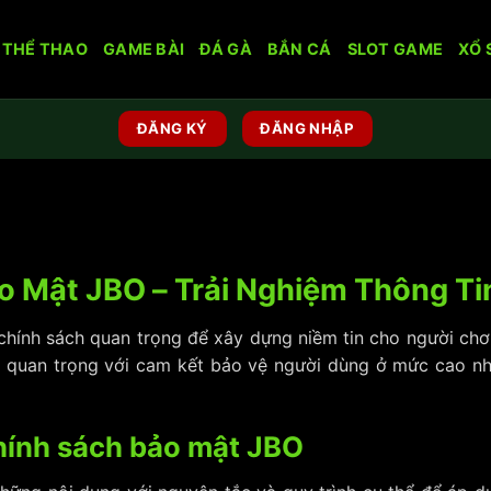
THỂ THAO
GAME BÀI
ĐÁ GÀ
BẮN CÁ
SLOT GAME
XỔ 
ĐĂNG KÝ
ĐĂNG NHẬP
o Mật JBO – Trải Nghiệm Thông Ti
chính sách quan trọng để xây dựng niềm tin cho người chơi.
kỳ quan trọng với cam kết bảo vệ người dùng ở mức cao nh
chính sách bảo mật JBO