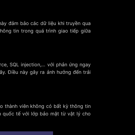
này đảm bảo các dữ liệu khi truyền qua
ng tin trong quá trình giao tiếp giữa
ce, SQL injection,… với phản ứng ngay
ây. Điều này gây ra ảnh hưởng đến trải
o thành viên không có bất kỳ thông tin
n quốc tế với lớp bảo mật từ vật lý cho