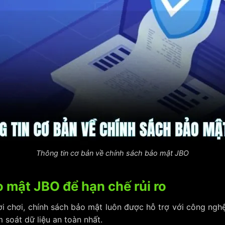
Thông tin cơ bản về chính sách bảo mật JBO
 mật JBO để hạn chế rủi ro
ời chơi, chính sách bảo mật luôn được hỗ trợ với công ng
m soát dữ liệu an toàn nhất.