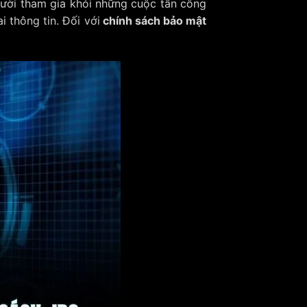
ười tham gia khỏi những cuộc tấn công
 thông tin. Đối với
chính sách bảo mật