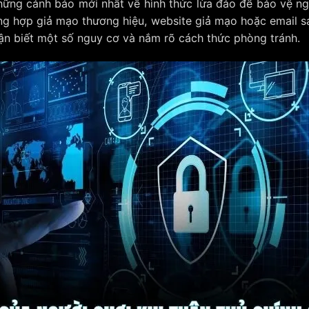
hững cảnh báo mới nhất về hình thức lừa đảo để bảo vệ ng
 hợp giả mạo thương hiệu, website giả mạo hoặc email sai
n biết một số nguy cơ và nắm rõ cách thức phòng tránh.