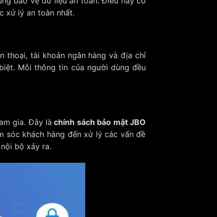
ng bảo vệ dữ liệu an toàn. Điều này có
 xử lý an toàn nhất.
n thoại, tài khoản ngân hàng và địa chỉ
biệt. Mỗi thông tin của người dùng đều
am gia. Đây là
chính sách bảo mật JBO
m sóc khách hàng đến xử lý các vấn đề
nội bộ xảy ra.