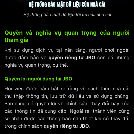
Hệ thống bảo mật dữ liệu tối ưu của nhà cái
Quyền và nghĩa vụ quan trọng của người
tham gia
Khi sử dụng dịch vụ tại nền tảng, người chơi ngoài
được đảm bảo về
quyền riêng tư JBO
còn có những
nghĩa vụ quan trọng, cụ thể.
Quyền lợi người dùng tại JBO
Hội viên được nắm bắt rõ ràng về cách thức nhà cái
thu thập thông tin, lưu trữ dữ liệu và sử dụng chúng.
Bạn cũng có quyền lợi về chỉnh sửa, thay đổi hay xóa
các thông tin đã cung cấp. Ngoài ra, thành viên cũng
sẽ nhận được các thông báo cần thiết khi có thay đổi
trong chính sách
quyền riêng tư JBO
.