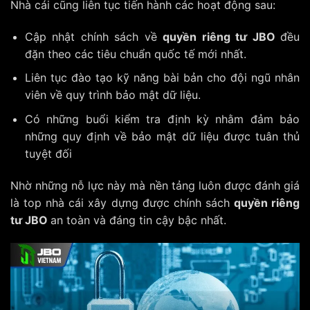
Nhà cái cũng liên tục tiến hành các hoạt động sau:
Cập nhật chính sách về
quyền riêng tư JBO
đều
đặn theo các tiêu chuẩn quốc tế mới nhất.
Liên tục đào tạo kỹ năng bài bản cho đội ngũ nhân
viên về quy trình bảo mật dữ liệu.
Có những buổi kiểm tra định kỳ nhằm đảm bảo
những quy định về bảo mật dữ liệu được tuân thủ
tuyệt đối
Nhờ những nỗ lực này mà nền tảng luôn được đánh giá
là top nhà cái xây dựng được chính sách
quyền riêng
tư JBO
an toàn và đáng tin cậy bậc nhất.