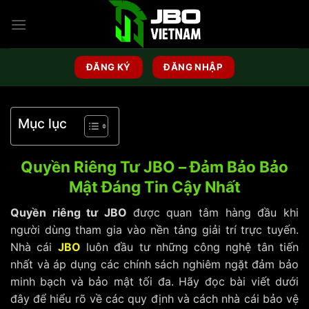
Bỏ
qua
nội
dung
ĐĂNG KÝ
ĐĂNG NHẬP
Mục lục
Quyền Riêng Tư JBO – Đảm Bảo Bảo
Mật Đáng Tin Cậy Nhất
Quyền riêng tư JBO
được quan tâm hàng đầu khi
người dùng tham gia vào nền tảng giải trí trực tuyến.
Nhà cái
JBO
luôn đầu tư những công nghệ tân tiến
nhất và áp dụng các chính sách nghiêm ngặt đảm bảo
minh bạch và bảo mật tối đa. Hãy đọc bài viết dưới
đây để hiểu rõ về các quy định và cách nhà cái bảo vệ