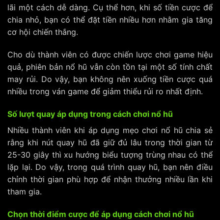
lãi một cách dễ dàng. Cụ thể hơn, khi số tiền cược để
chia nhỏ, bạn có thể đặt tiền nhiều hơn nhằm gia tăng
cơ hội chiến thắng.
Cho dù thành viên có được chiến lược chơi game hiệu
quả, phiên bản nổ hũ vẫn còn tồn tại một số tính chất
may rủi. Do vậy, bạn không nên xuống tiền cược quá
nhiều trong ván game để giảm thiểu rủi ro nhất định.
Số lượt quay áp dụng trong cách chơi nổ hũ
Nhiều thành viên khi áp dụng mẹo chơi nổ hũ chia sẻ
rằng khi nút quay hũ đã giữ đủ lâu trong thời gian từ
25-30 giây thì xu hướng biểu tượng trùng nhau có thể
lặp lại. Do vậy, trong quá trình quay hũ, bạn nên điều
chỉnh thời gian phù hợp để nhận thưởng nhiều lần khi
tham gia.
Chọn thời điểm cược để áp dụng cách chơi nổ hũ