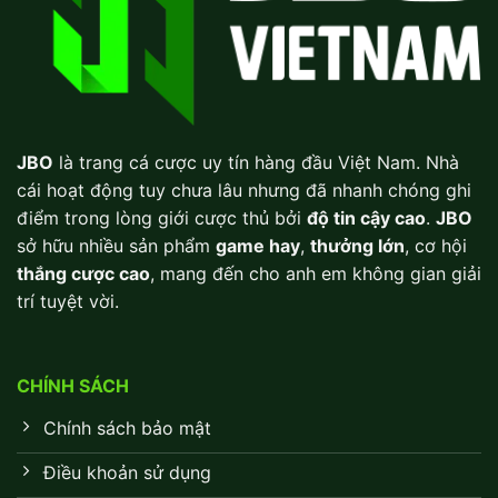
JBO
là trang cá cược uy tín hàng đầu Việt Nam. Nhà
cái hoạt động tuy chưa lâu nhưng đã nhanh chóng ghi
điểm trong lòng giới cược thủ bởi
độ tin cậy cao
.
JBO
sở hữu nhiều sản phẩm
game hay
,
thưởng lớn
, cơ hội
thắng cược cao
, mang đến cho anh em không gian giải
trí tuyệt vời.
CHÍNH SÁCH
Chính sách bảo mật
Điều khoản sử dụng