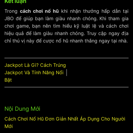
Kết luận
Trong
cách chơi nổ hũ
khi nhận thưởng hấp dẫn tại
JBO để giúp bạn làm giàu nhanh chóng. Khi tham gia
chơi game, bạn nên tìm hiểu kỹ luật lệ và cách chơi
hiệu quả để làm giàu nhanh chóng. Truy cập ngay địa
chỉ thú vị này để cược nổ hũ nhanh thắng ngay tại nhà.
Jackpot Là Gì? Cách Trúng
Jackpot Và Tính Năng Nổi
Bật
Nội Dung Mới
Cách Chơi Nổ Hũ Đơn Giản Nhất Áp Dụng Cho Người
Mới