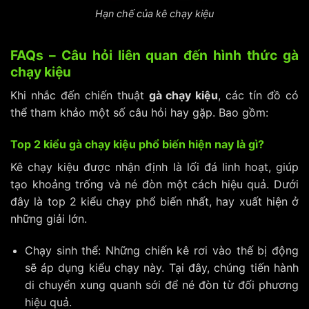
Hạn chế của kê chạy kiệu
FAQs – Câu hỏi liên quan đến hình thức gà
chạy kiệu
Khi nhắc đến chiến thuật
gà chạy kiệu
, các tín đồ có
thể tham khảo một số câu hỏi hay gặp. Bao gồm:
Top 2 kiểu gà chạy kiệu phổ biến hiện nay là gì?
Kê chạy kiệu được nhận định là lối đá linh hoạt, giúp
tạo khoảng trống và né đòn một cách hiệu quả. Dưới
đây là top 2 kiểu chạy phổ biến nhất, hay xuất hiện ở
những giải lớn.
Chạy sinh thể: Những chiến kê rơi vào thế bị động
sẽ áp dụng kiểu chạy này. Tại đây, chúng tiến hành
di chuyển xung quanh sới để né đòn từ đối phương
hiệu quả.