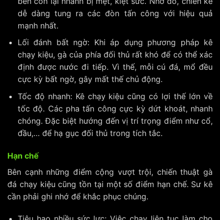
bên còn lại nhanh bị mệt, kiệt sức. Nhờ đó, chiến kê
dễ dàng tung ra các đòn tấn công với hiệu quả
mạnh nhất.
Lối đánh bất ngờ: Khi áp dụng phương pháp kê
chạy kiệu, gà của phía đối thủ rất khó để có thể xác
định được nước đi tiếp. Vì thế, mỗi cú đá, mổ đều
cực kỳ bất ngờ, gây mất thế chủ động.
Tốc độ nhanh: Kê chạy kiệu cũng có lợi thế lớn về
tốc độ. Các pha tấn công cực kỳ dứt khoát, nhanh
chóng. Đặc biệt hướng đến vị trí trọng điểm như cổ,
đầu,… để hạ gục đối thủ trong tích tắc.
Hạn chế
Bên cạnh những điểm cộng vượt trội, chiến thuật gà
đá chạy kiệu cũng tồn tại một số điểm hạn chế. Sư kê
cần phải ghi nhớ để khắc phục chúng.
Tiêu hao nhiều sức lực: Việc chạy liên tục làm cho