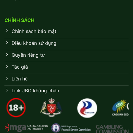
CHÍNH SÁCH
Chính sách bảo mật
Điều khoản sử dụng
Quyền riêng tư
Tác giả
Liên hệ
Link JBO không chặn