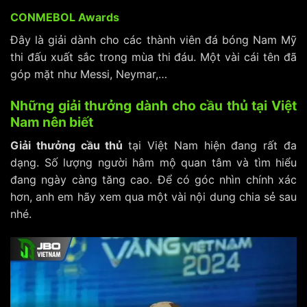
CONMEBOL Awards
Đây là giải dành cho các thành viên đá bóng Nam Mỹ
thi đấu xuất sắc trong mùa thi đáu. Một vài cái tên đã
góp mặt như Messi, Neymar,…
Những giải thưởng dành cho cầu thủ tại Việt
Nam nên biết
Giải thưởng cầu thủ
tại Việt Nam hiện đang rất đa
dạng. Số lượng người hâm mộ quan tâm và tìm hiểu
đang ngày càng tăng cao. Để có góc nhìn chính xác
hơn, anh em hãy xem qua một vài nội dung chia sẻ sau
nhé.