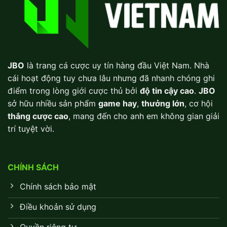
JBO
là trang cá cược uy tín hàng đầu Việt Nam. Nhà
cái hoạt động tuy chưa lâu nhưng đã nhanh chóng ghi
điểm trong lòng giới cược thủ bởi
độ tin cậy cao
.
JBO
sở hữu nhiều sản phẩm
game hay
,
thưởng lớn
, cơ hội
thắng cược cao
, mang đến cho anh em không gian giải
trí tuyệt vời.
CHÍNH SÁCH
Chính sách bảo mật
Điều khoản sử dụng
Quyền riêng tư