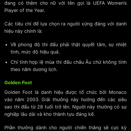
đang có thêm cho nữ với tên gọi là UEFA Women’s
Player of the Year.
Các tiêu chí để lựa chọn ra người xứng đáng với danh
hiệu này chính là:
Về phong độ thi đấu phải thật quyết tâm, sự nhiệt
tình, mức độ hiệu quả.
Chỉ tính hợp lệ mùa thi đấu châu Âu chứ không tính
theo năm dương lịch.
Golden Foot
Golden Foot là danh hiệu được tổ chức bởi Monaco
vào năm 2003. Giải thưởng này hướng đến các siêu
sao thi đấu từ 28 tuổi trở lên. Người này thường có sự
nghiệp lâu dài và kho thành tựu đáng kể.
Phần thưởng dành cho người chiến thắng sẽ cực kỳ