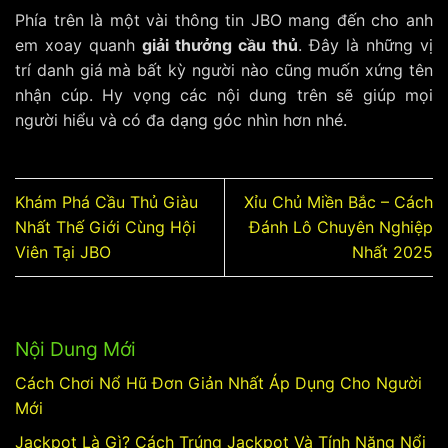
Phía trên là một vài thông tin JBO mang đến cho anh
em xoay quanh
giải thưởng cầu thủ
. Đây là những vị
trí danh giá mà bất kỳ người nào cũng muốn xứng tên
nhận cúp. Hy vọng các nội dung trên sẽ giúp mọi
người hiểu và có đa dạng góc nhìn hơn nhé.
Khám Phá Cầu Thủ Giàu
Xỉu Chủ Miền Bắc – Cách
Nhất Thế Giới Cùng Hội
Đánh Lô Chuyên Nghiệp
Viên Tại JBO
Nhất 2025
Nội Dung Mới
Cách Chơi Nổ Hũ Đơn Giản Nhất Áp Dụng Cho Người
Mới
Jackpot Là Gì? Cách Trúng Jackpot Và Tính Năng Nổi