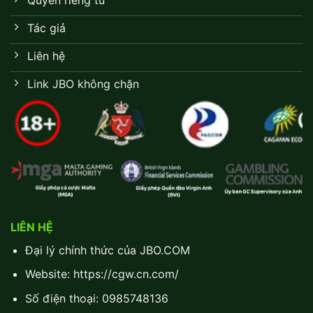
Tác giả
Liên hệ
Link JBO không chặn
LIÊN HỆ
Đại lý chính thức của JBO.COM
Website:
https://cgw.cn.com/
Số điện thoại:
0985748136