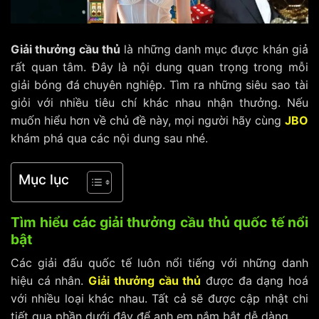
Giải thưởng cầu thủ
là những danh mục được khán giả
rất quan tâm. Đây là nội dung quan trọng trong mỗi
giải bóng đá chuyên nghiệp. Tìm ra những siêu sao tài
giỏi với nhiều tiêu chí khác nhau nhận thưởng. Nếu
muốn hiểu hơn về chủ đề này, mọi người hãy cùng
JBO
khám phá qua các nội dung sau nhé.
Mục lục
Tìm hiểu các giải thưởng cầu thủ quốc tế nổi
bật
Các giải đấu quốc tế luôn nổi tiếng với những danh
hiệu cá nhân.
Giải thưởng cầu thủ
được đa dạng hoá
với nhiều loại khác nhau. Tất cả sẽ được cập nhật chi
tiết qua phần dưới đây để anh em nắm bắt dễ dàng.