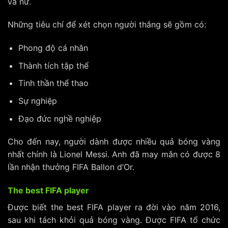
và nữ.
Những tiêu chí để xét chọn người thắng sẽ gồm có:
Phong độ cá nhân
Thành tích tập thể
Tinh thần thể thao
Sự nghiệp
Đạo đức nghề nghiệp
Cho đến nay, người dành được nhiều quả bóng vàng
nhất chính là Lionel Messi. Anh đã may mắn có được 8
lần nhận thưởng FIFA Ballon d’Or.
The best FIFA player
Được biết the best FIFA player ra đời vào năm 2016,
sau khi tách khỏi quả bóng vàng. Được FIFA tổ chức