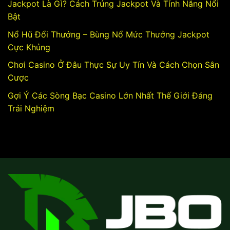
Jackpot Là Gì? Cách Trúng Jackpot Và Tính Năng Nổi
Bật
Nổ Hũ Đổi Thưởng – Bùng Nổ Mức Thưởng Jackpot
Cực Khủng
Chơi Casino Ở Đâu Thực Sự Uy Tín Và Cách Chọn Sân
Cược
Gợi Ý Các Sòng Bạc Casino Lớn Nhất Thế Giới Đáng
Trải Nghiệm