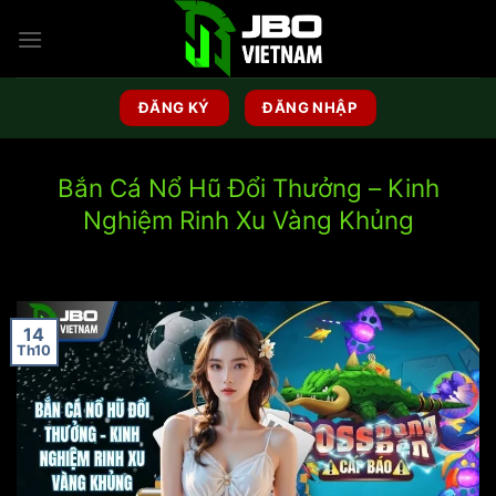
Bỏ
qua
nội
dung
ĐĂNG KÝ
ĐĂNG NHẬP
Bắn Cá Nổ Hũ Đổi Thưởng – Kinh
Nghiệm Rinh Xu Vàng Khủng
14
Th10