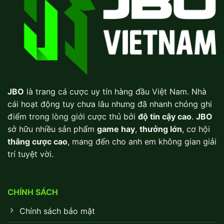
JBO
là trang cá cược uy tín hàng đầu Việt Nam. Nhà
cái hoạt động tuy chưa lâu nhưng đã nhanh chóng ghi
điểm trong lòng giới cược thủ bởi
độ tin cậy cao
.
JBO
sở hữu nhiều sản phẩm
game hay
,
thưởng lớn
, cơ hội
thắng cược cao
, mang đến cho anh em không gian giải
trí tuyệt vời.
CHÍNH SÁCH
Chính sách bảo mật