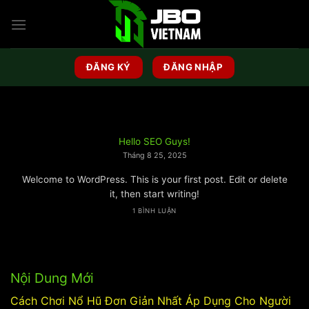
Bỏ
qua
nội
dung
ĐĂNG KÝ
ĐĂNG NHẬP
Hello SEO Guys!
Tháng 8 25, 2025
Welcome to WordPress. This is your first post. Edit or delete
it, then start writing!
1 BÌNH LUẬN
Nội Dung Mới
Cách Chơi Nổ Hũ Đơn Giản Nhất Áp Dụng Cho Người